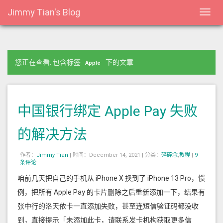
Jimmy Tian's Blog
Toggl
navig
您正在查看: 包含标签
下的文章
Apple
中国银行绑定 Apple Pay 失败
的解决方法
作者：
Jimmy Tian
|
时间：December 14, 2021 |
分类：
碎碎念
,
教程
|
9
条评论
咱前几天把自己的手机从 iPhone X 换到了 iPhone 13 Pro，惯
例，把所有 Apple Pay 的卡片删除之后重新添加一下，结果有
张中行的洛天依卡一直添加失败，甚至连短信验证码都没收
到，直接提示「未添加此卡，请联系发卡机构获取更多信