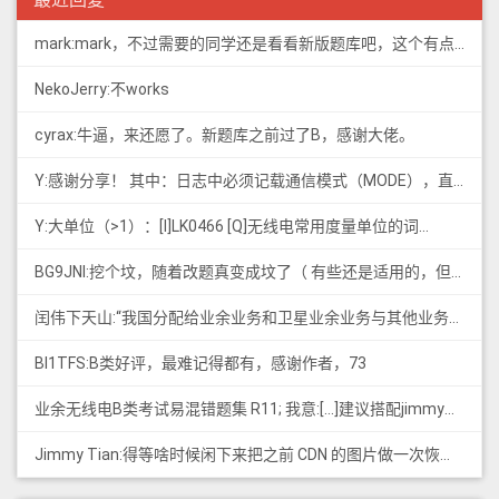
mark:mark，不过需要的同学还是看看新版题库吧，这个有点老旧了
NekoJerry:不works
cyrax:牛逼，来还愿了。新题库之前过了B，感谢大佬。
Y:感谢分享！ 其中：日志中必须记载通信模式（MODE），直接选择含...
Y:大单位（>1）：[I]LK0466 [Q]无线电常用度量单位的词...
BG9JNI:挖个坟，随着改题真变成坟了（ 有些还是适用的，但是后面那些速记的...
闰伟下天山:“我国分配给业余业务和卫星业余业务与其他业务共用、并且业余业务和...
BI1TFS:B类好评，最难记得都有，感谢作者，73
业余无线电B类考试易混错题集 R11; 我意:[...]建议搭配jimmy的B类指北、A类指北使用，以上信息可...
Jimmy Tian:得等啥时候闲下来把之前 CDN 的图片做一次恢复才行（