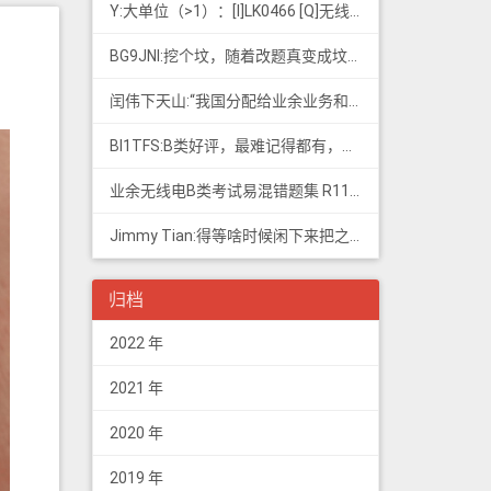
Y:大单位（>1）：[I]LK0466 [Q]无线电常用度量单位的词...
BG9JNI:挖个坟，随着改题真变成坟了（ 有些还是适用的，但是后面那些速记的...
闰伟下天山:“我国分配给业余业务和卫星业余业务与其他业务共用、并且业余业务和...
BI1TFS:B类好评，最难记得都有，感谢作者，73
业余无线电B类考试易混错题集 R11; 我意:[...]建议搭配jimmy的B类指北、A类指北使用，以上信息可...
Jimmy Tian:得等啥时候闲下来把之前 CDN 的图片做一次恢复才行（
归档
2022 年
2021 年
2020 年
2019 年