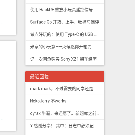
使用 HackRF 重放小玩具遥控信号
Surface Go 开箱、上手、吐槽与简评
-
做点好玩的：使用 Type-C 的 USB 转串口
米家的小玩意——火候迷你开箱刀
记一次闲鱼购买 Sony XZ1 翻车经历
最近回复
mark:mark，不过需要的同学还是看看新版题库吧，这个有点老旧了
NekoJerry:不works
cyrax:牛逼，来还愿了。新题库之前过了B，感谢大佬。
-
Y:感谢分享！ 其中：日志中必须记载通信模式（MODE），直接选择含...