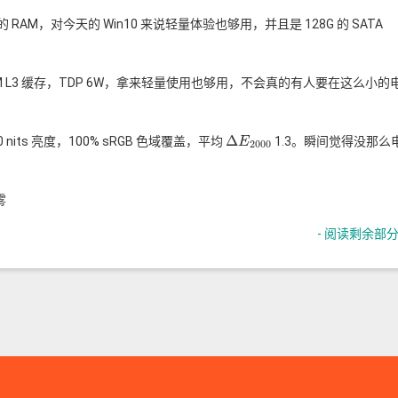
DR3 的 RAM，对今天的 Win10 来说轻量体验也够用，并且是 128G 的 SATA
hz，2M L3 缓存，TDP 6W，拿来轻量使用也够用，不会真的有人要在这么小的
Δ
its 亮度，100% sRGB 色域覆盖，平均
1.3。瞬间觉得没那么
Δ
E
E
2000
2000
雾
- 阅读剩余部分 