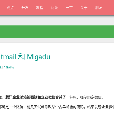
观点
开发
教程
阅读
一言
关于
朋友
il 和 Migadu
程
|
6 条评论
理，
腾讯企业邮箱被强制和企业微信合并了
，好嘛，强制绑定微信。
都绑定一个微信，前几天试着修改某个古早邮箱的密码，结果发现
企业微