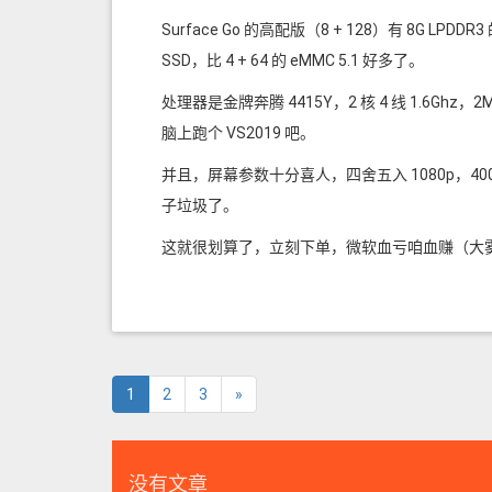
Surface Go 的高配版（8 + 128）有 8G LPD
SSD，比 4 + 64 的 eMMC 5.1 好多了。
处理器是金牌奔腾 4415Y，2 核 4 线 1.6G
脑上跑个 VS2019 吧。
并且，屏幕参数十分喜人，四舍五入 1080p，400 n
子垃圾了。
这就很划算了，立刻下单，微软血亏咱血赚（大
1
2
3
»
没有文章