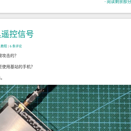
- 阅读剩余部分 
玩具遥控信号
,
教程
|
6 条评论
被攻击的？
至使用基站的手机？
器。