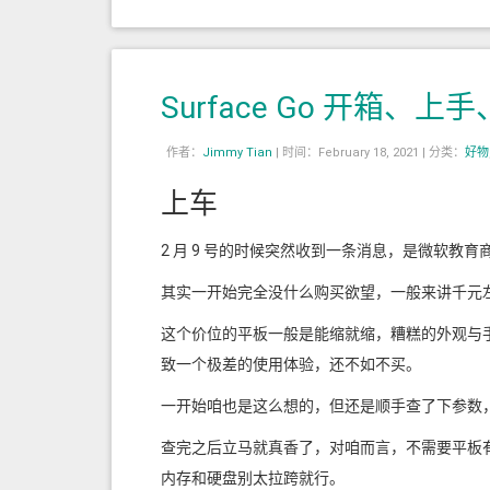
Surface Go 开箱、
作者：
Jimmy Tian
|
时间：February 18, 2021 |
分类：
好物
上车
2 月 9 号的时候突然收到一条消息，是微软教育商城的优
其实一开始完全没什么购买欲望，一般来讲千元
这个价位的平板一般是能缩就缩，糟糕的外观与
致一个极差的使用体验，还不如不买。
一开始咱也是这么想的，但还是顺手查了下参数，毕
查完之后立马就真香了，对咱而言，不需要平板有
内存和硬盘别太拉跨就行。