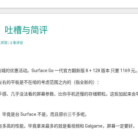
上手、吐槽与简评
,
评测
|
2 条评论
惠活动。Surface Go 一代官方翻新版 8 + 128 版本 只要 1169 元
左右的平板是不在咱的考虑范围之内的（指全新的）：
手感、几乎没法看的屏幕参数、比你手机还慢的存储颗粒。这些加起来会
竟是台 Surface 不是，而且原价三千多呢。
多高的性能，毕竟拿来最多的就是看视频和 Galgame，屏幕一定要好，