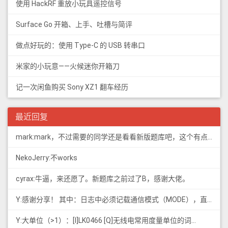
使用 HackRF 重放小玩具遥控信号
Surface Go 开箱、上手、吐槽与简评
做点好玩的：使用 Type-C 的 USB 转串口
米家的小玩意——火候迷你开箱刀
记一次闲鱼购买 Sony XZ1 翻车经历
最近回复
mark:mark，不过需要的同学还是看看新版题库吧，这个有点老旧了
NekoJerry:不works
cyrax:牛逼，来还愿了。新题库之前过了B，感谢大佬。
Y:感谢分享！ 其中：日志中必须记载通信模式（MODE），直接选择含...
Y:大单位（>1）：[I]LK0466 [Q]无线电常用度量单位的词...