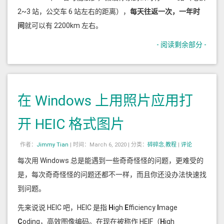
2~3 站，公交车 6 站左右的距离），
每天往返一次，一年时
间
就可以有 2200km 左右。
- 阅读剩余部分 -
在 Windows 上用照片应用打
开 HEIC 格式图片
作者：
Jimmy Tian
|
时间：March 6, 2020 |
分类：
碎碎念
,
教程
|
评论
每次用 Windows 总是能遇到一些奇奇怪怪的问题，更难受的
是，每次奇奇怪怪的问题还都不一样，而且你还没办法快速找
到问题。
先来说说 HEIC 吧，HEIC 是指
H
igh
E
fficiency
I
mage
C
oding，高效图像编码。在现在被称作 HEIF（
H
igh