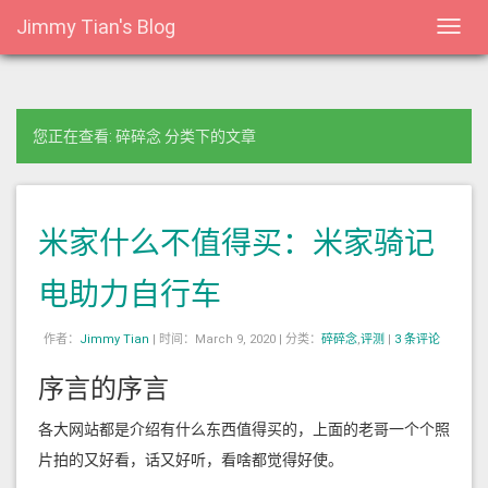
Jimmy Tian's Blog
Toggl
navig
您正在查看: 碎碎念 分类下的文章
米家什么不值得买：米家骑记
电助力自行车
作者：
Jimmy Tian
|
时间：March 9, 2020 |
分类：
碎碎念
,
评测
|
3 条评论
序言的序言
各大网站都是介绍有什么东西值得买的，上面的老哥一个个照
片拍的又好看，话又好听，看啥都觉得好使。