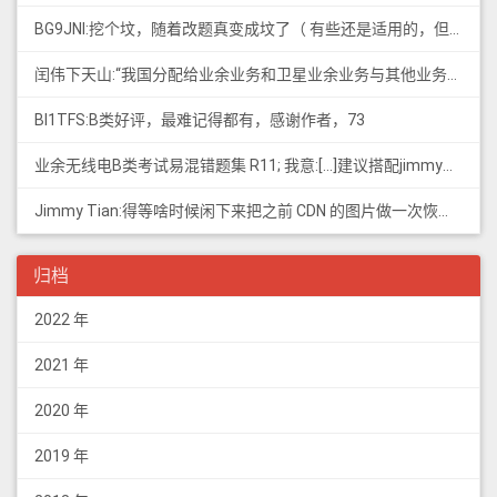
BG9JNI:挖个坟，随着改题真变成坟了（ 有些还是适用的，但是后面那些速记的...
闰伟下天山:“我国分配给业余业务和卫星业余业务与其他业务共用、并且业余业务和...
BI1TFS:B类好评，最难记得都有，感谢作者，73
业余无线电B类考试易混错题集 R11; 我意:[...]建议搭配jimmy的B类指北、A类指北使用，以上信息可...
Jimmy Tian:得等啥时候闲下来把之前 CDN 的图片做一次恢复才行（
归档
2022 年
2021 年
2020 年
2019 年