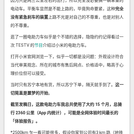
因为只是两三公里左右的出行，所以完全没必要搞一辆笨重的
电动车。平衡车显然是不能上路的，毕竟狗命要紧，这种
完全
没有紧急刹车的装置
上路不光是对自己的不尊重，也是对别人
的不尊重。
逛了一圈电助力车似乎是个不错的选择，隐隐约约记得看过一
次 TESTV 的
节目
介绍过小米的电助力车。
打开小米官网浏览一下，似乎一切都是没问题：外观设计符合
当代审美观念、所在的城市有售后网点、价格适中，略高于心
理价位但可以接受。
当时只有苏宁本地有货，所以苏宁下单，隔天就手到了。
这一
切简直是噩梦的开始
。
截至发稿日，这款电助力车我总共使用了大约 15 个月，总骑
行 2360 公里（App 内统计），可能是全网体验时间最长的
「体验报告」。
*2500km 乍一看可能很多，假设你家到公司有3 km 路（地铁