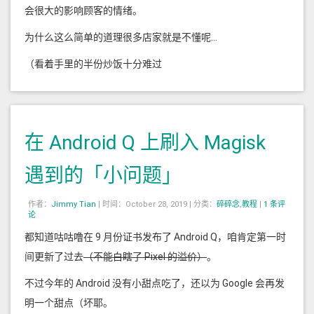
会很大的影响顾客的情绪。
为什么这么简单的道理很多店家就是不懂呢...
（看着手里的半份炒饭十分难过
在 Android Q 上刷入 Magisk
遇到的「小问题」
作者：
Jimmy Tian
|
时间：October 28, 2019 |
分类：
碎碎念
,
教程
|
1 条评
论
都知道咕咕噜在 9 月份证书发布了 Android Q，咱肯定第一时
间更新了过去
（不能白瞎了 Pixel 的溢价）
。
不过今年的 Android 没有小甜点吃了，还以为 Google 会再发
明一个甜点（坏耶。