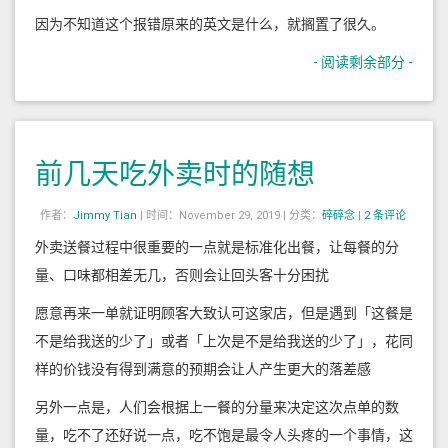
因为不知道这个报错原来的英文是什么，就搁置了很久。
- 阅读剩余部分 -
前几天吃外卖时的随想
作者：
Jimmy Tian
|
时间：November 29, 2019 |
分类：
碎碎念
|
2 条评论
外卖送餐过程中很重要的一点就是标准化出餐，让每餐的分
量、口味都相差无几，否则会让回头客十分困扰
愿意再来一单就证明顾客大致认可这家店，但是遇到「这餐是
不是给我送的少了」或者「上次是不是给我送的少了」，花同
样的价钱没有得到满意的预期会让人产生更大的落差感
另外一点是，人们会根据上一餐的分量来决定这次点单的数
量，吃不了还好说一点，吃不饱是最令人头疼的一个事情，这